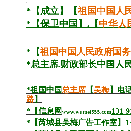
*【
成立
】【
祖国中国人
*【保卫中国
】.【
中华人
*【
祖国中国人民政府国务
*
总主席.财政部长中国人
*祖国中国
总主席
【
吴梅
】电
路
】
*【信息网
131 9
www.wumei555.com
*【芮城县吴梅广告工作室】
1