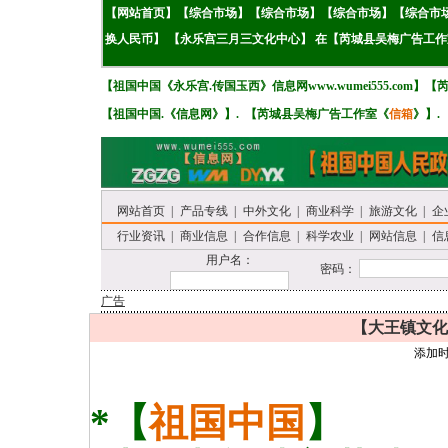
【
网站首页
】【
综
合市场
】
【
综
合市场
】
【
综
合市场
】
【
综
合市
换人民币】
【永乐宫三月三文化中心】
在
【
芮城县吴梅广告工作
【
祖国中国《
永乐宫.传国玉西》
信息网www.wumei555.com
】
【
【
祖国中国.《
信息网
》
】. 【
芮城县吴梅广告工作室《
信箱
》
】.
网站首页
|
产品专线
|
中外文化
|
商业科学
|
旅游文化
|
企
行业资讯
|
商业信息
|
合作信息
|
科学农业
|
网站信息
|
信
用户名：
密码：
广告
【大王镇文化.旅
添加时间：
*【
祖国中国
】