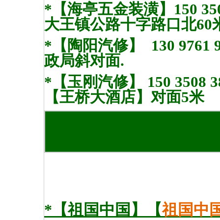
*【海亭五金装潢】150 3509 
大王镇公路十字路口北60
*【
陶阳
汽修】 130 976
政局斜对面.
*【玉刚汽修】 150 350
【王桥大酒店】对面5米
*【
祖国中国
】
【
祖国中