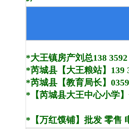
*大王镇房产刘总138 3592 
*芮城县【大王粮站】139 35
*芮城县【教育局长】0359-3
*【芮城县大王中心小学】邵红芳
*【万红馍铺】批发 零售 电话微