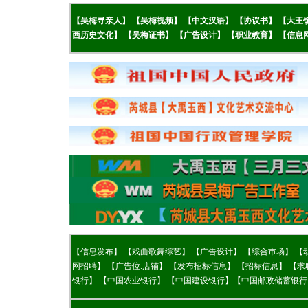
【吴梅
寻亲人】
【
吴梅视频】
【
中文汉语】
【
协议书】
【
大王
西历史文化】
【
吴梅证书】
【
广告设计】
【
职业教育】
【
信息
【
信息发布】
【
戏曲歌舞综艺】
【广告设计】
【综合市场】
【
网招聘】
【
广告位.店铺】
【
发布招标信息】
【
招标信息】
【
求
银行】
【
中国农业银行】
【
中国建设银行】
【
中国邮政储蓄银行