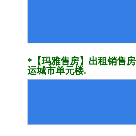
*【玛雅售房】出租销售房屋.崔
运城市单元楼.