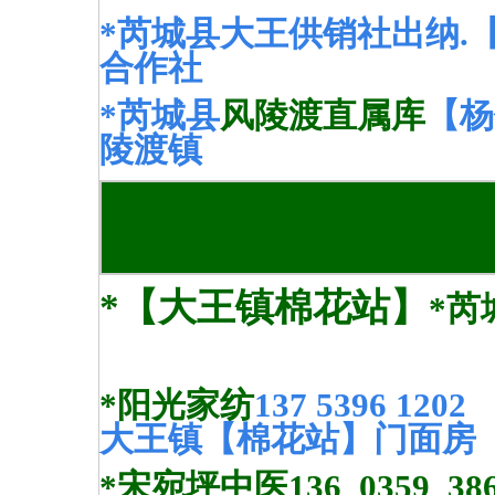
*芮城县大王供销社出纳.【 李
合作社
*芮城县
风陵渡直属库
【杨
陵渡镇
*【大王镇棉花站】
*芮
*阳光家纺
137 5396 1202
大王镇【棉花站】门面房
*宋宛坪中医
136 0359 38