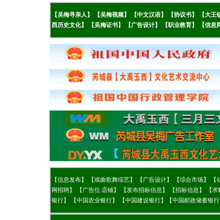
【吴梅
寻亲人】
【
吴梅视频】
【
中文汉语】
【
协议书】
【
大王
西历史文化】
【
吴梅证书】
【
广告设计】
【
职业教育】
【
信息
【
信息发布】
【
戏曲歌舞综艺】
【广告设计】
【综合市场】
【
网招聘】
【
广告位.店铺】
【
发布招标信息】
【
招标信息】
【
求
银行】
【
中国农业银行】
【
中国建设银行】
【
中国邮政储蓄银行