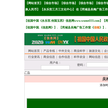
【
网站首页
】【
综
合市场
】
【
综
合市场
】
【
综
合市场
】
【
综
合市
换人民币】
【永乐宫三月三文化中心】
在
【
芮城县吴梅广告工作
【
祖国中国《
永乐宫.传国玉西》
信息网www.wumei555.com
】
【
【
祖国中国.《
信息网
》
】. 【
芮城县吴梅广告工作室《
信箱
》
】.
网站首页
|
产品专线
|
中外文化
|
商业科学
|
旅游文化
|
企
行业资讯
|
商业信息
|
合作信息
|
科学农业
|
网站信息
|
信
用户名：
密码：
广告
吴梅
添加时间：