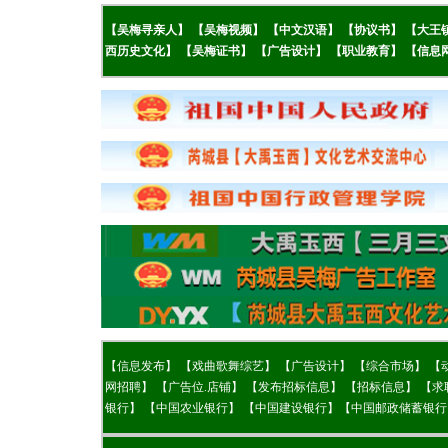
【吴梅
寻亲人】
【
吴梅视频】
【
中文汉语】
【
协议书】
【
大王
西历史文化】
【
吴梅证书】
【
广告设计】
【
职业教育】
【
信息
【
信息发布】
【
戏曲歌舞综艺】
【广告设计】
【综合市场】
【
网招聘】
【
广告位.店铺】
【
发布招标信息】
【
招标信息】
【
求
银行】
【
中国农业银行】
【
中国建设银行】
【
中国邮政储蓄银行