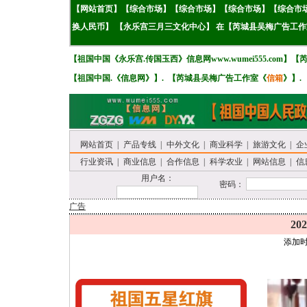
【
网站首页
】【
综
合市场
】
【
综
合市场
】
【
综
合市场
】
【
综
合市
换人民币】
【永乐宫三月三文化中心】
在
【
芮城县吴梅广告工作
【
祖国中国《
永乐宫.传国玉西》
信息网www.wumei555.com
】
【
【
祖国中国.《
信息网
》
】. 【
芮城县吴梅广告工作室《
信箱
》
】.
网站首页
|
产品专线
|
中外文化
|
商业科学
|
旅游文化
|
企
行业资讯
|
商业信息
|
合作信息
|
科学农业
|
网站信息
|
信
用户名：
密码：
广告
20
添加时间：